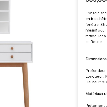
Console sca
en bois hêt
fenêtre. St
massif
pour 
raffiné, id
coiffeuse.
Dimensions
Profondeur:
Longueur: 
Hauteur: 9
Matériaux ut
Piètement :