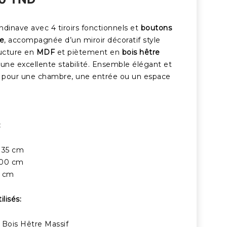
ndinave avec 4 tiroirs fonctionnels et
boutons
re
, accompagnée d’un miroir décoratif style
ructure en
MDF
et piètement en
bois hêtre
une excellente stabilité. Ensemble élégant et
éal pour une chambre, une entrée ou un espace
:
 35 cm
100 cm
0 cm
ilisés:
 Bois Hêtre Massif