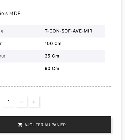
 Bois MDF
ce
T-CON-SOF-AVE-MIR
r
100 Cm
eur
35 Cm
90 Cm

AJOUTER AU PANIER