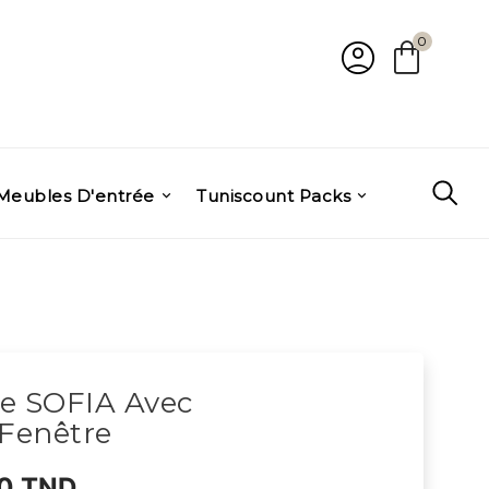
account_circle
shopping_bag
0
Meubles D'entrée
Tuniscount Packs
e SOFIA Avec
 Fenêtre
0 TND