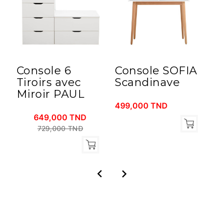
Console 6
Console SOFIA
Tiroirs avec
Scandinave
Miroir PAUL
499,000 TND
2
649,000 TND
729,000 TND

