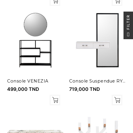
R
F
I
L
T
E
Console VENEZIA
Console Suspendue RYTTA
499,000 TND
719,000 TND