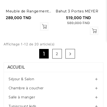
Meuble de Rangement ATYLIA
Bahut 3 Portes MEYER
289,000 TND
519,000 TND
589,000 TND
Affichage 1-12 de 20 article(s)
1

2
ACCUEIL
Séjour & Salon

Chambre à coucher

Salle à manger

Tuniscount kids
