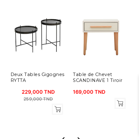
Deux Tables Gigognes
Table de Chevet
B
RYTTA
SCANDINAVE 1 Tiroir
8
229,000 TND
169,000 TND
259,000 TND