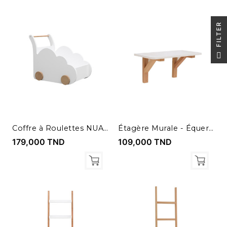
R
F
I
L
T
E
Coffre à Roulettes NUAGE
Étagère Murale - Équerre Bois Hêtre
179,000 TND
109,000 TND