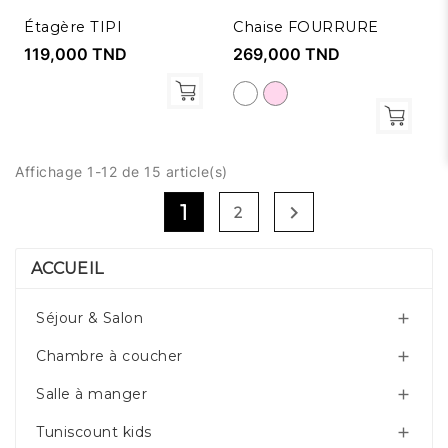
Étagère TIPI
Chaise FOURRURE
119,000 TND
269,000 TND
Affichage 1-12 de 15 article(s)
1

2
ACCUEIL
Séjour & Salon

Chambre à coucher

Salle à manger

Tuniscount kids
