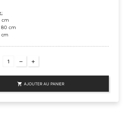
e:
5 cm
: 80 cm
0 cm

AJOUTER AU PANIER