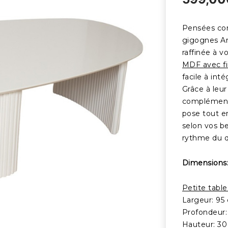
Pensées com
gigognes A
raffinée à v
MDF avec fi
facile à int
Grâce à leu
complémenta
pose tout e
selon vos be
rythme du q
Dimensions
Petite table
Largeur: 95
Profondeur:
Hauteur: 3