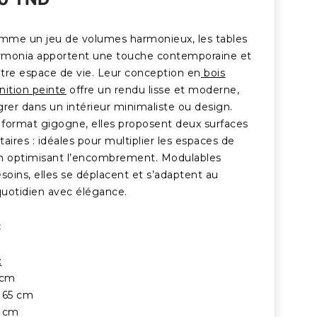
me un jeu de volumes harmonieux, les tables
rmonia apportent une touche contemporaine et
otre espace de vie. Leur conception en
bois
nition peinte
offre un rendu lisse et moderne,
égrer dans un intérieur minimaliste ou design.
r format gigogne, elles proposent deux surfaces
ires : idéales pour multiplier les espaces de
n optimisant l’encombrement. Modulables
soins, elles se déplacent et s’adaptent au
uotidien avec élégance.
:
:
 cm
 65 cm
0 cm