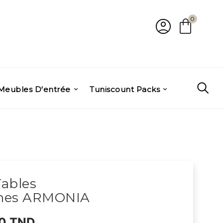
account_circle
shopping_bag
0
Meubles D'entrée
Tuniscount Packs
ables
nes ARMONIA
0 TND