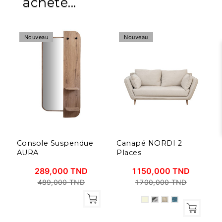
acheté...
Nouveau
Nouveau
Console Suspendue
Canapé NORDI 2
D
AURA
Places
A
289,000 TND
1 150,000 TND
5
489,000 TND
1 700,000 TND