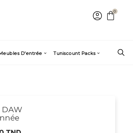
account_circle
shopping_bag
0
Meubles D'entrée
Tuniscount Packs
e DAW
onnée
0 TND