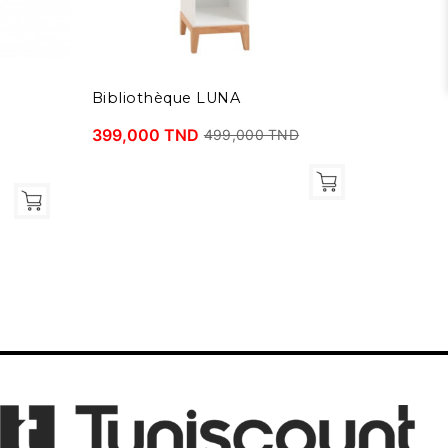
Bibliothèque LUNA
Lit SC
399,000 TND
1 269,
499,000 TND