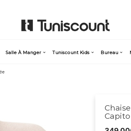
Salle À Manger
Tuniscount Kids
Bureau
ée
Chais
Capit
349,00