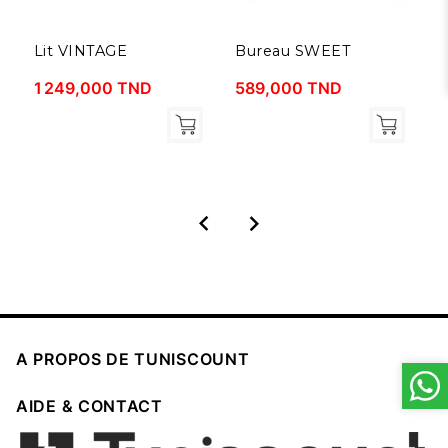
Lit VINTAGE
Bureau SWEET
L
1 249,000 TND
589,000 TND
6



A PROPOS DE TUNISCOUNT

AIDE & CONTACT