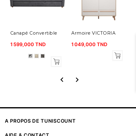
Canapé Convertible
Armoire VICTORIA
L
1 599,000 TND
1 049,000 TND
8



A PROPOS DE TUNISCOUNT

AIDE & CONTACT