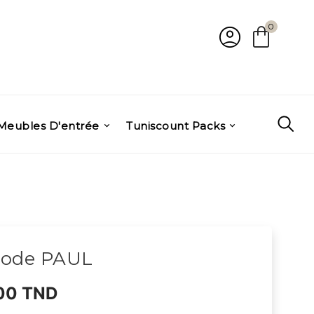
account_circle
shopping_bag
0
Meubles D'entrée
Tuniscount Packs
ode PAUL
000 TND