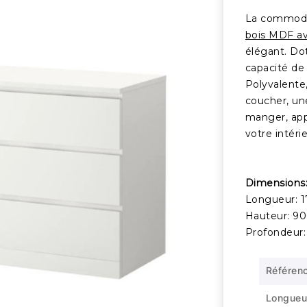
La commode 
bois MDF av
élégant. Dot
capacité de
Polyvalente,
coucher, un
manger, app
votre intérie
Dimensions
Longueur: 
Hauteur: 9
Profondeur:
Référen
Longueu