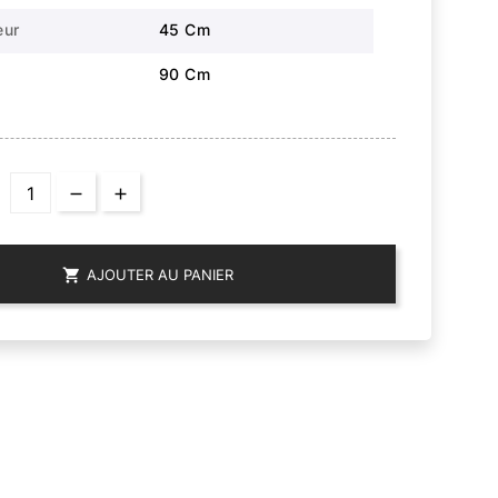
eur
45 Cm
90 Cm

AJOUTER AU PANIER