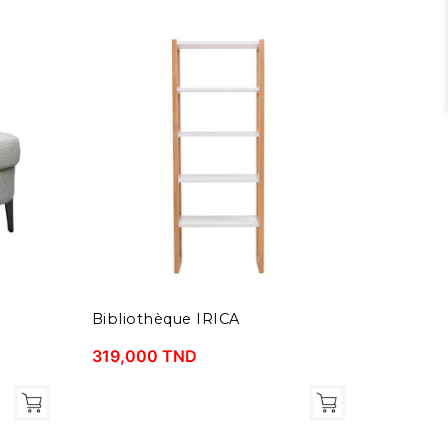
Bibliothèque IRICA
Buffet
319,000 TND
839,00