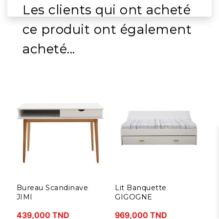
Les clients qui ont acheté
ce produit ont également
acheté...
Bureau Scandinave
Lit Banquette
B
JIMI
GIGOGNE
J
439,000 TND
969,000 TND
3