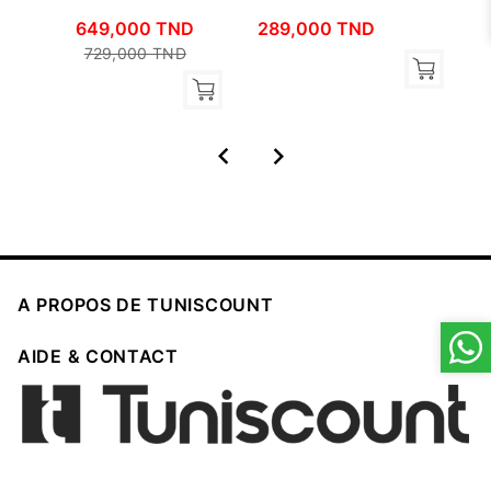
649,000 TND
289,000 TND
4
729,000 TND



A PROPOS DE TUNISCOUNT

AIDE & CONTACT