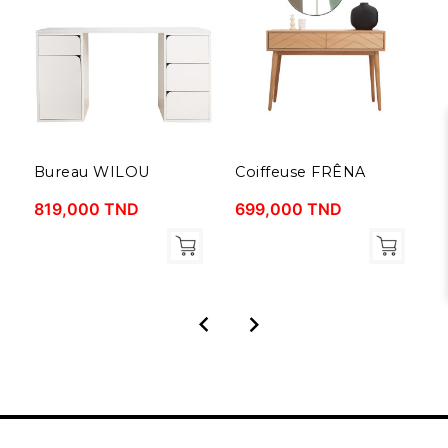
Bureau WILOU
Coiffeuse FRÊNA
C
819,000 TND
699,000 TND
3

