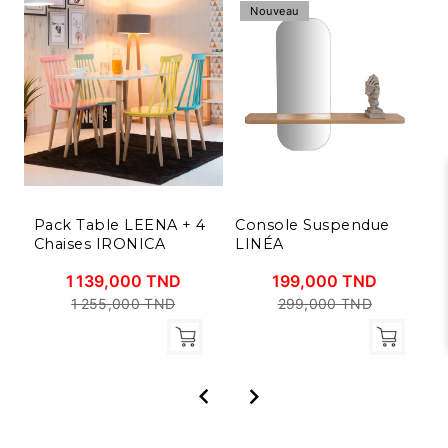
Nouveau
Pack Table LEENA + 4
Console Suspendue
L
Chaises IRONICA
LINÉA
1
1 139,000 TND
199,000 TND
1 255,000 TND
299,000 TND

