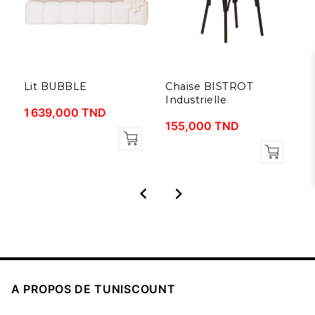
Lit BUBBLE
Chaise BISTROT
T
Industrielle
N
1 639,000 TND
155,000 TND
4



A PROPOS DE TUNISCOUNT