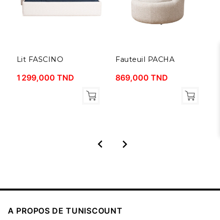
Lit FASCINO
Fauteuil PACHA
L
1 299,000 TND
869,000 TND
7



A PROPOS DE TUNISCOUNT