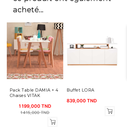
acheté...
Pack Table DAMIA + 4
Buffet LORA
C
Chaises VITAK
S
839,000 TND
1 199,000 TND
1 415,000 TND