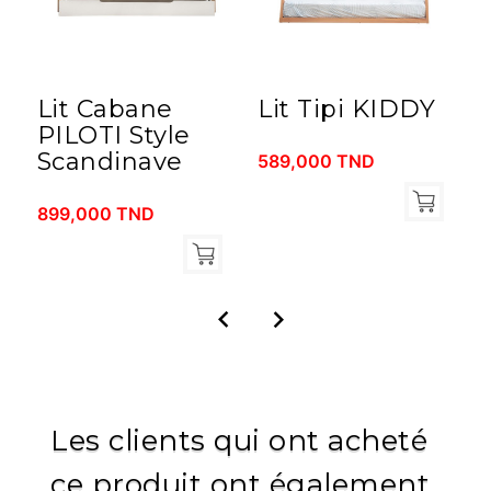
Lit Cabane
Lit Tipi KIDDY
L
PILOTI Style
Scandinave
589,000 TND
899,000 TND
1


Les clients qui ont acheté
ce produit ont également