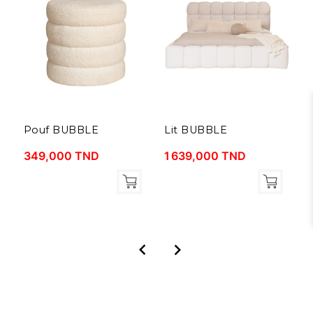
Pouf BUBBLE
Lit BUBBLE
C
349,000 TND
1 639,000 TND
2

