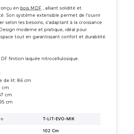
f conçu en
bois MDF
, alliant solidité et
té. Son système extensible permet de l’ouvrir
er selon les besoins, s’adaptant à la croissance
 Design moderne et pratique, idéal pour
espace tout en garantissant confort et durabilité.
DF finition laquée nitrocellulosique.
:
e de lit: 86 cm
2 cm
147 cm
195 cm
ce
T-LIT-EVO-MIK
102 Cm