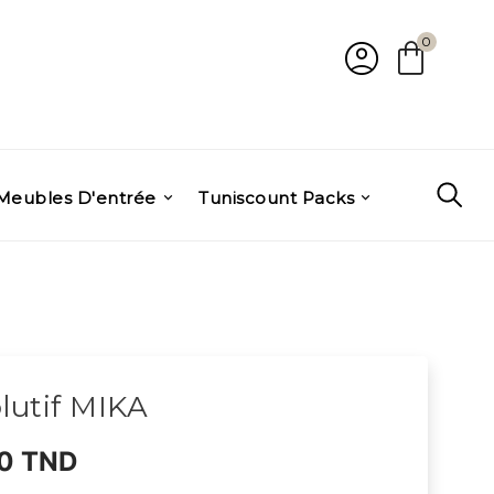
account_circle
shopping_bag
0
Meubles D'entrée
Tuniscount Packs
olutif MIKA
0 TND