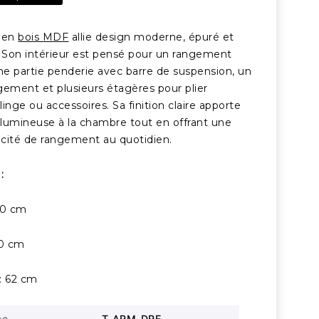
g en
bois MDF
allie design moderne, épuré et
.
Son intérieur est pensé pour un rangement
une partie penderie avec barre de suspension, un
ngement et plusieurs étagères pour plier
linge ou accessoires.
Sa finition claire apporte
lumineuse à la chambre tout en offrant une
cité de rangement au quotidien.
 :
10 cm
60 cm
 : 62 cm
ce
T-ARM-DRE