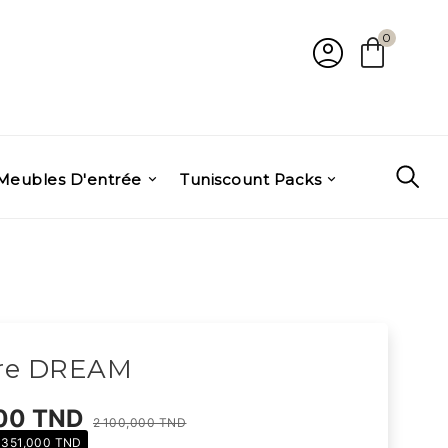
account_circle
shopping_bag
0
Meubles D'entrée
Tuniscount Packs
re DREAM
000 TND
2 100,000 TND
 351,000 TND