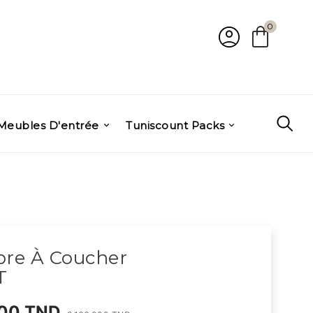
account_circle
shopping_bag
0
Meubles D'entrée
Tuniscount Packs
re À Coucher
T
000 TND