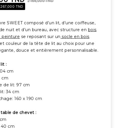
2 166,000 TND
 267,000 TND
e SWEET composé d’un lit, d’une coiffeuse,
 de nuit et d’un bureau, avec structure en
bois
n peinture
se reposant sur un
socle en bois
 et couleur de la tête de lit au choix pour une
gante, douce et entièrement personnalisable.
it :
204 cm
7 cm
 de lit: 97 cm
it: 34 cm
chage: 160 x 190 cm
table de chevet :
 cm
: 40 cm