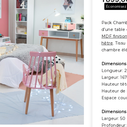
Économisez
Pack Chambr
d’une table
MDF finitio
hêtre
. Tissu
chambre élé
Dimensions l
Longueur: 
Largeur: 16
Hauteur tête
Hauteur de l
Espace cou
Dimensions 
Largeur: 50
Profondeur