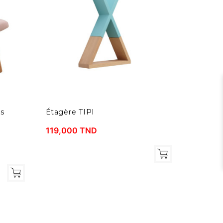
s
Étagère TIPI
Coffre 
119,000 TND
179,00