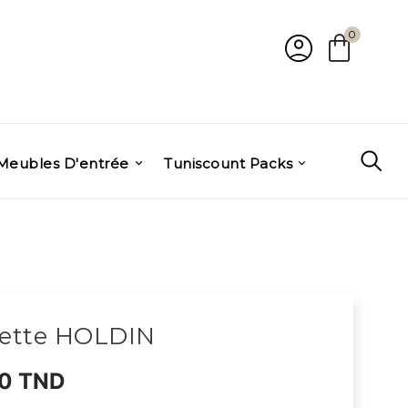
account_circle
shopping_bag
0
Meubles D'entrée
Tuniscount Packs
ette HOLDIN
0 TND