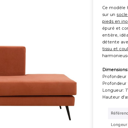
Ce modèle H
sur un
socle
pieds en ino
épuré et co
entière, idé
détente ave
tissu et cou
harmonieuse
Dimensions
Profondeur 
Profondeur 
Longueur: 
Hauteur d'a
Référen
Longeur